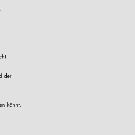
.
cht.
d der
en könnt.